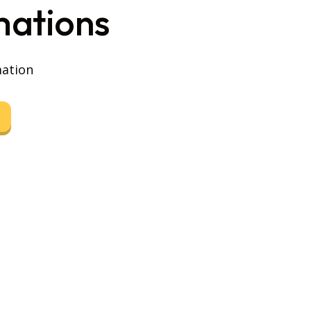
mations
mation